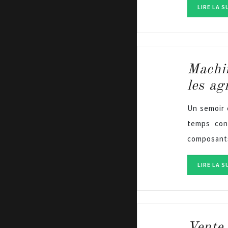
LIRE LA S
Machin
les ag
Un semoir 
temps con
composants
LIRE LA S
Vente 