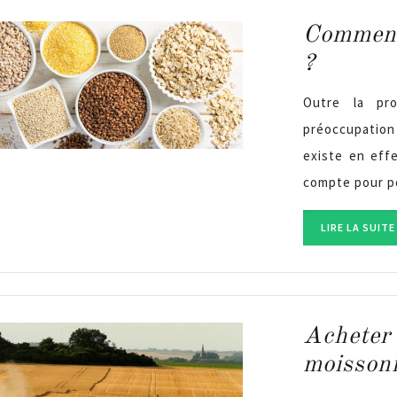
Comment 
?
Outre la pro
préoccupation 
existe en eff
compte pour po
LIRE LA SUITE
Acheter 
moissonn