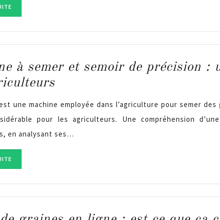
UITE
e à semer et semoir de précision : 
riculteurs
est une machine employée dans l’agriculture pour semer des g
sidérable pour les agriculteurs. Une compréhension d’un
, en analysant ses…
UITE
de graines en ligne : est ce que ça 