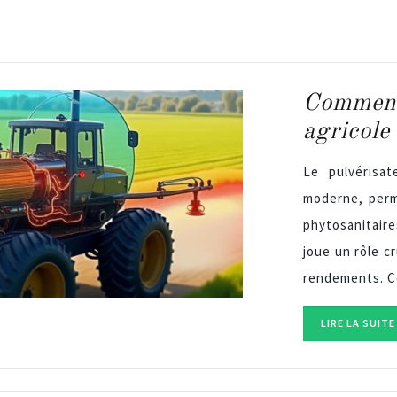
Comment
agricole
Le pulvérisat
moderne, perm
phytosanitair
joue un rôle cr
rendements. 
LIRE LA SUITE