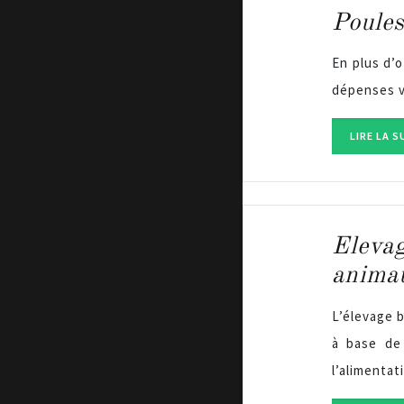
Poules
En plus d’o
dépenses v
LIRE LA S
Elevag
anima
L’élevage b
à base de 
l’alimenta