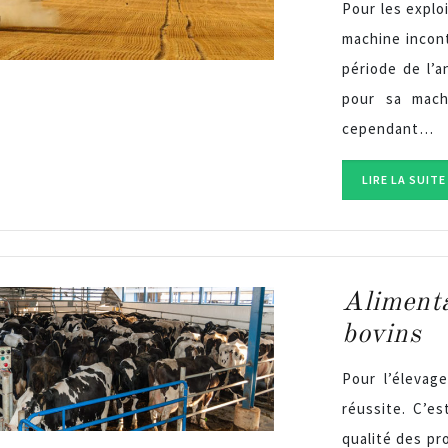
Pour les explo
machine incon
période de l’a
pour sa machi
cependant…
LIRE LA SUITE
Alimenta
bovins
Pour l’élevag
réussite. C’es
qualité des pr